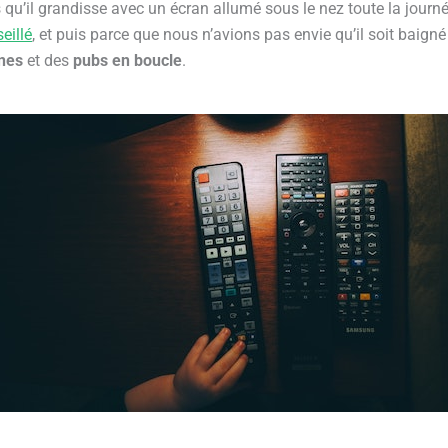
qu’il grandisse avec un écran allumé sous le nez toute la journ
eillé
, et puis parce que nous n’avions pas envie qu’il soit baign
nes
et des
pubs en boucle
.