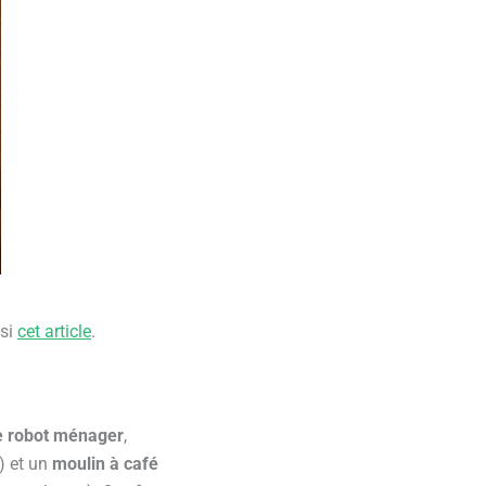
ssi
cet article
.
e robot ménager
,
) et un
moulin à café