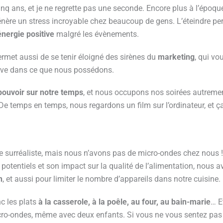
cinq ans, et je ne regrette pas une seconde. Encore plus à l’époqu
 génère un stress incroyable chez beaucoup de gens. L’éteindre p
énergie positive
malgré les évènements.
ermet aussi de se tenir éloigné des sirènes du
marketing
, qui vo
uve dans ce que nous possédons.
pouvoir sur notre temps
, et nous occupons nos soirées autrement
De temps en temps, nous regardons un film sur l’ordinateur, et ç
e surréaliste, mais nous n’avons pas de micro-ondes chez nous !
potentiels et son impact sur la qualité de l’alimentation, nous a
n
, et aussi pour limiter le nombre d’appareils dans notre cuisine.
c les plats
à la casserole, à la poêle, au four, au bain-marie
… E
cro-ondes, même avec deux enfants. Si vous ne vous sentez pas 