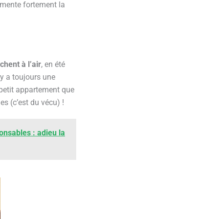
gmente fortement la
chent à l’air
, en été
l y a toujours une
 petit appartement que
s (c’est du vécu) !
nsables : adieu la