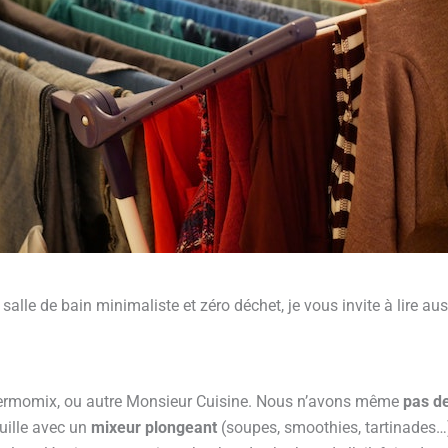
 salle de bain minimaliste et zéro déchet, je vous invite à lire au
ermomix, ou autre Monsieur Cuisine. Nous n’avons même
pas d
ouille avec un
mixeur plongeant
(soupes, smoothies, tartinades…