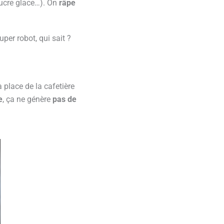
 sucre glace…). On
râpe
per robot, qui sait ?
a place de la cafetière
e
, ça ne génère
pas de