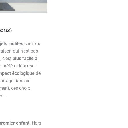
passe)
ets inutiles
chez moi
aison qui n’est pas
, c’est
plus facile à
e préfère dépenser
mpact écologique
de
partage dans cet
ment, ces choix
s !
 premier enfant
. Hors