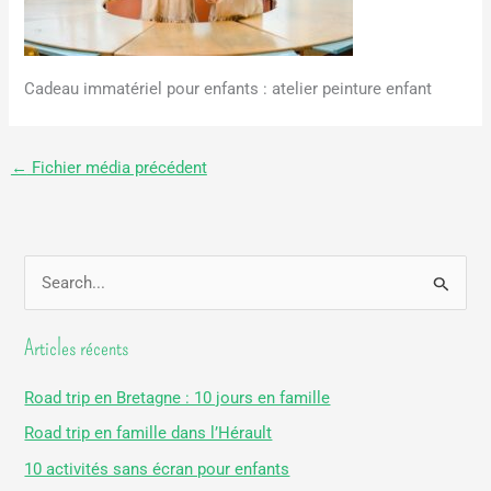
Cadeau immatériel pour enfants : atelier peinture enfant
←
Fichier média précédent
R
e
Articles récents
c
h
Road trip en Bretagne : 10 jours en famille
e
Road trip en famille dans l’Hérault
r
10 activités sans écran pour enfants
c