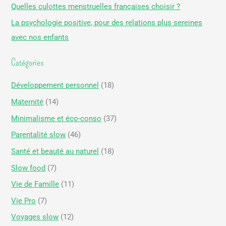
Quelles culottes menstruelles françaises choisir ?
h
La psychologie positive, pour des relations plus sereines
e
avec nos enfants
r
Catégories
:
Développement personnel
(18)
Maternité
(14)
Minimalisme et éco-conso
(37)
Parentalité slow
(46)
Santé et beauté au naturel
(18)
Slow food
(7)
Vie de Famille
(11)
Vie Pro
(7)
Voyages slow
(12)