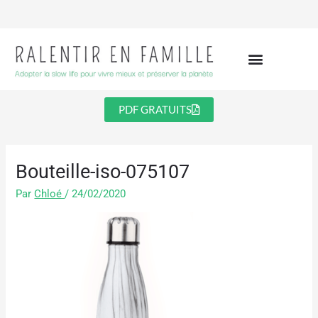
Aller
au
contenu
PDF GRATUITS
Bouteille-iso-075107
Par
Chloé
/
24/02/2020