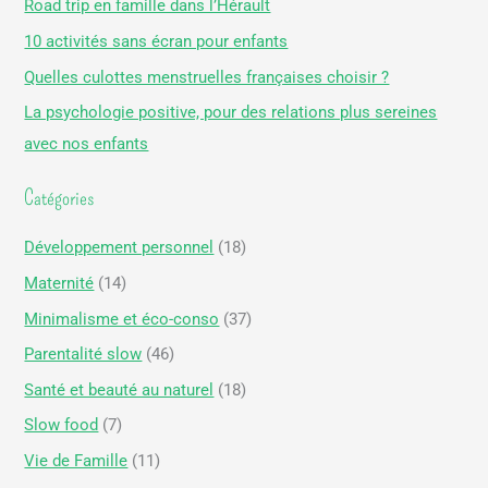
Road trip en famille dans l’Hérault
r
10 activités sans écran pour enfants
c
Quelles culottes menstruelles françaises choisir ?
h
La psychologie positive, pour des relations plus sereines
e
avec nos enfants
r
Catégories
:
Développement personnel
(18)
Maternité
(14)
Minimalisme et éco-conso
(37)
Parentalité slow
(46)
Santé et beauté au naturel
(18)
Slow food
(7)
Vie de Famille
(11)