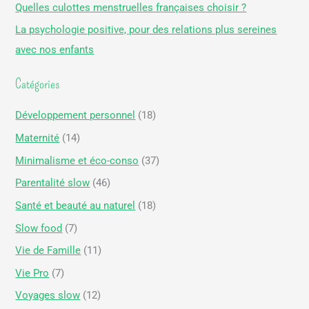
Quelles culottes menstruelles françaises choisir ?
h
La psychologie positive, pour des relations plus sereines
e
avec nos enfants
r
Catégories
:
Développement personnel
(18)
Maternité
(14)
Minimalisme et éco-conso
(37)
Parentalité slow
(46)
Santé et beauté au naturel
(18)
Slow food
(7)
Vie de Famille
(11)
Vie Pro
(7)
Voyages slow
(12)