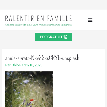
Aller
au
contenu
PDF GRATUITS
annie-spratt-Nkv32ksCRYE-unsplash
Par
Chloé
/
31/10/2023