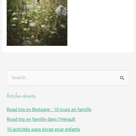
R
e
Articles récents
c
h
Road trip en Bretagne : 10 jours en famille
e
Road trip en famille dans l’Hérault
r
10 activités sans écran pour enfants
c