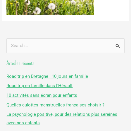
R
e
Articles récents
c
h
Road trip en Bretagne : 10 jours en famille
e
Road trip en famille dans l’Hérault
r
10 activités sans écran pour enfants
c
Quelles culottes menstruelles françaises choisir ?
h
La psychologie positive, pour des relations plus sereines
e
avec nos enfants
r