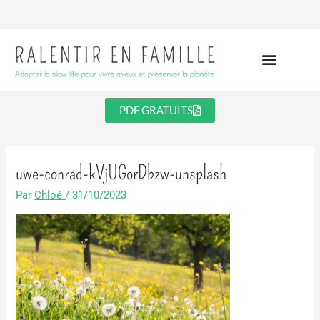
Aller
au
contenu
PDF GRATUITS
uwe-conrad-kVjUGorDbzw-unsplash
Par
Chloé
/
31/10/2023