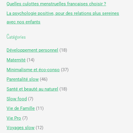
Quelles culottes menstruelles françaises choisir ?
h
La psychologie positive, pour des relations plus sereines
e
avec nos enfants
r
Catégories
:
Développement personnel
(18)
Maternité
(14)
Minimalisme et éco-conso
(37)
Parentalité slow
(46)
Santé et beauté au naturel
(18)
Slow food
(7)
Vie de Famille
(11)
Vie Pro
(7)
Voyages slow
(12)