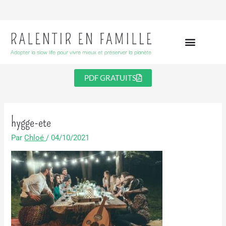
Aller
au
contenu
PDF GRATUITS
hygge-ete
Par
Chloé
/
04/10/2021