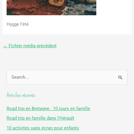
Hygge l’été
←
Fichier média précédent
R
e
Articles récents
c
h
Road trip en Bretagne : 10 jours en famille
e
Road trip en famille dans l’Hérault
r
10 activités sans écran pour enfants
c