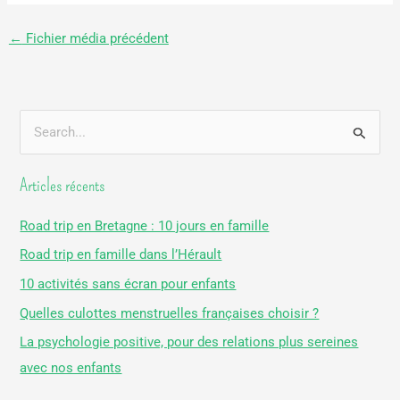
←
Fichier média précédent
R
e
Articles récents
c
h
Road trip en Bretagne : 10 jours en famille
e
Road trip en famille dans l’Hérault
r
10 activités sans écran pour enfants
c
Quelles culottes menstruelles françaises choisir ?
h
La psychologie positive, pour des relations plus sereines
e
avec nos enfants
r