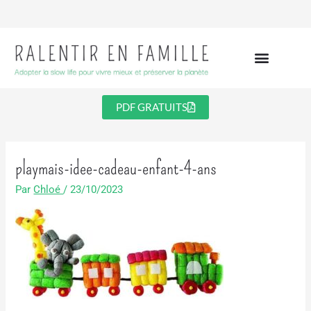
Aller
au
contenu
PDF GRATUITS
playmais-idee-cadeau-enfant-4-ans
Par
Chloé
/
23/10/2023