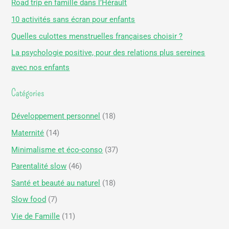
Road trip en famille dans l’Hérault
r
10 activités sans écran pour enfants
c
Quelles culottes menstruelles françaises choisir ?
h
La psychologie positive, pour des relations plus sereines
e
avec nos enfants
r
Catégories
:
Développement personnel
(18)
Maternité
(14)
Minimalisme et éco-conso
(37)
Parentalité slow
(46)
Santé et beauté au naturel
(18)
Slow food
(7)
Vie de Famille
(11)