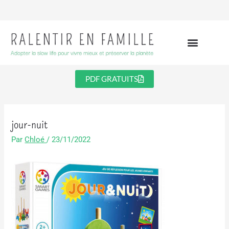
Aller
au
contenu
PDF GRATUITS
jour-nuit
Par
Chloé
/
23/11/2022