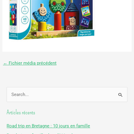
←
Fichier média précédent
R
e
Articles récents
c
h
Road trip en Bretagne : 10 jours en famille
e