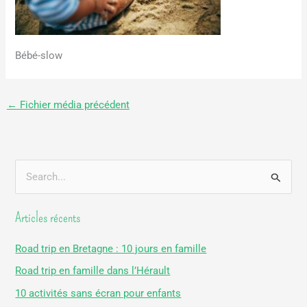
Bébé-slow
←
Fichier média précédent
R
e
Articles récents
c
h
Road trip en Bretagne : 10 jours en famille
e
Road trip en famille dans l’Hérault
r
10 activités sans écran pour enfants
c