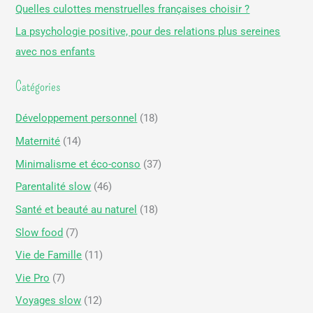
Quelles culottes menstruelles françaises choisir ?
h
La psychologie positive, pour des relations plus sereines
e
avec nos enfants
r
Catégories
:
Développement personnel
(18)
Maternité
(14)
Minimalisme et éco-conso
(37)
Parentalité slow
(46)
Santé et beauté au naturel
(18)
Slow food
(7)
Vie de Famille
(11)
Vie Pro
(7)
Voyages slow
(12)