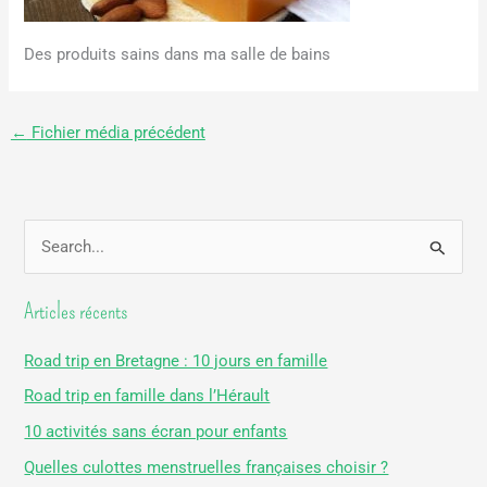
Des produits sains dans ma salle de bains
←
Fichier média précédent
R
e
Articles récents
c
h
Road trip en Bretagne : 10 jours en famille
e
Road trip en famille dans l’Hérault
r
10 activités sans écran pour enfants
c
Quelles culottes menstruelles françaises choisir ?
h