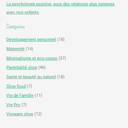
La psychologie positive, pour des relations plus sereines
e
avec nos enfants
r
Catégories
:
Développement personnel
(18)
Maternité
(14)
Minimalisme et éco-conso
(37)
Parentalité slow
(46)
Santé et beauté au naturel
(18)
Slow food
(7)
Vie de Famille
(11)
Vie Pro
(7)
Voyages slow
(12)