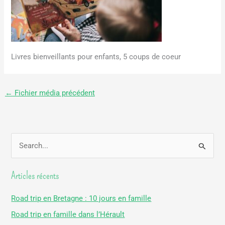
Livres bienveillants pour enfants, 5 coups de coeur
←
Fichier média précédent
R
e
Articles récents
c
h
Road trip en Bretagne : 10 jours en famille
e
Road trip en famille dans l’Hérault
r