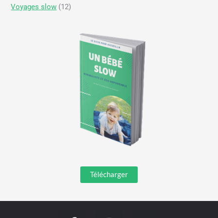
Voyages slow
(12)
Télécharger
F
I
Y