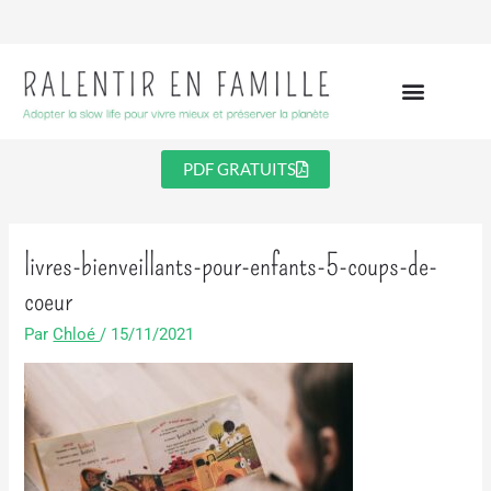
Aller
au
contenu
PDF GRATUITS
livres-bienveillants-pour-enfants-5-coups-de-
coeur
Par
Chloé
/
15/11/2021