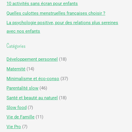
10 activités sans écran pour enfants
c
Quelles culottes menstruelles françaises choisir ?
h
La psychologie positive, pour des relations plus sereines
e
avec nos enfants
r
Catégories
:
Développement personnel
(18)
Maternité
(14)
Minimalisme et éco-conso
(37)
Parentalité slow
(46)
Santé et beauté au naturel
(18)
Slow food
(7)
Vie de Famille
(11)
Vie Pro
(7)