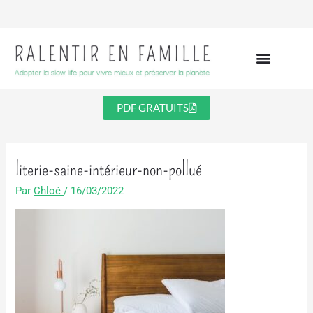
Aller
au
contenu
PDF GRATUITS
literie-saine-intérieur-non-pollué
Par
Chloé
/
16/03/2022