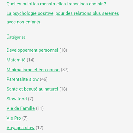
Quelles culottes menstruelles françaises choisir ?
h
La psychologie positive, pour des relations plus sereines
e
avec nos enfants
r
Catégories
:
Développement personnel
(18)
Maternité
(14)
Minimalisme et éco-conso
(37)
Parentalité slow
(46)
Santé et beauté au naturel
(18)
Slow food
(7)
Vie de Famille
(11)
Vie Pro
(7)
Voyages slow
(12)