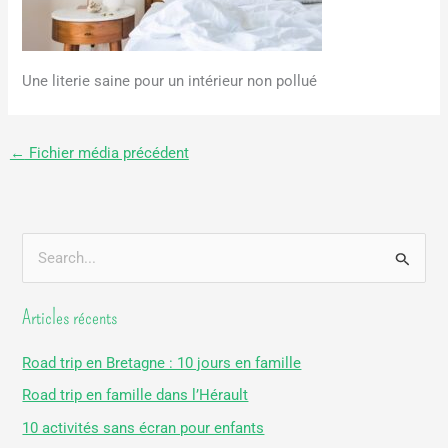
Une literie saine pour un intérieur non pollué
←
Fichier média précédent
R
e
Articles récents
c
h
Road trip en Bretagne : 10 jours en famille
e
Road trip en famille dans l’Hérault
r
10 activités sans écran pour enfants
c