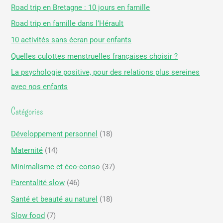
h
Road trip en Bretagne : 10 jours en famille
e
Road trip en famille dans l’Hérault
r
10 activités sans écran pour enfants
c
Quelles culottes menstruelles françaises choisir ?
h
La psychologie positive, pour des relations plus sereines
e
avec nos enfants
r
Catégories
:
Développement personnel
(18)
Maternité
(14)
Minimalisme et éco-conso
(37)
Parentalité slow
(46)
Santé et beauté au naturel
(18)
Slow food
(7)