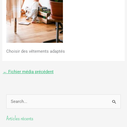
Choisir des vêtements adaptés
←
Fichier média précédent
R
e
Articles récents
c