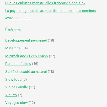
Quelles culottes menstruelles françaises choisir ?
h
La psychologie positive, pour des relations plus sereines
e
avec nos enfants
r
Catégories
:
Développement personnel
(18)
Maternité
(14)
Minimalisme et éco-conso
(37)
Parentalité slow
(46)
Santé et beauté au naturel
(18)
Slow food
(7)
Vie de Famille
(11)
Vie Pro
(7)
Voyages slow
(12)