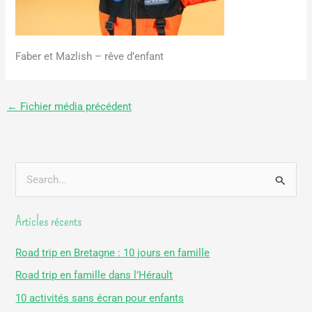
Faber et Mazlish – rêve d’enfant
←
Fichier média précédent
R
e
Articles récents
c
h
Road trip en Bretagne : 10 jours en famille
e
Road trip en famille dans l’Hérault
r
10 activités sans écran pour enfants
c