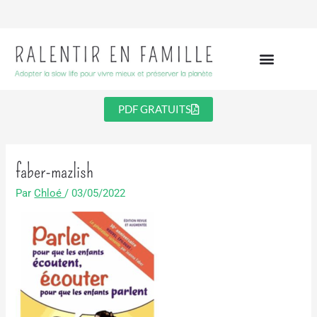
Aller
au
contenu
PDF GRATUITS
faber-mazlish
Par
Chloé
/
03/05/2022