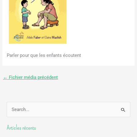
Parler pour que les enfants écoutent
←
Fichier média précédent
R
e
Articles récents
c