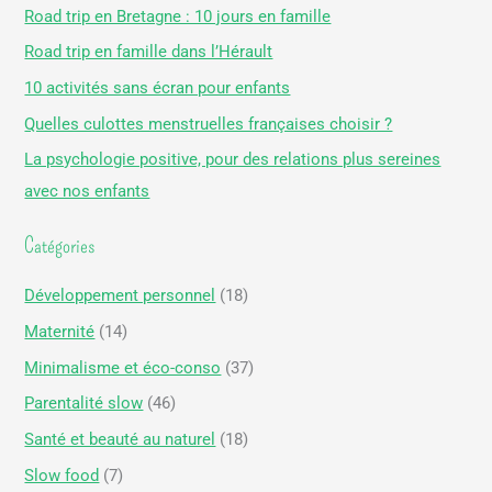
h
Road trip en Bretagne : 10 jours en famille
e
Road trip en famille dans l’Hérault
r
10 activités sans écran pour enfants
c
Quelles culottes menstruelles françaises choisir ?
h
La psychologie positive, pour des relations plus sereines
e
avec nos enfants
r
Catégories
:
Développement personnel
(18)
Maternité
(14)
Minimalisme et éco-conso
(37)
Parentalité slow
(46)
Santé et beauté au naturel
(18)
Slow food
(7)