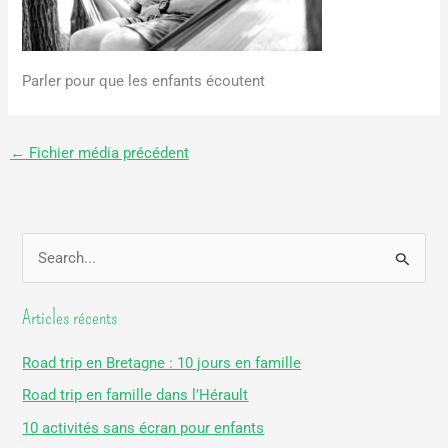
Parler pour que les enfants écoutent
←
Fichier média précédent
R
e
Articles récents
c
h
Road trip en Bretagne : 10 jours en famille
e
Road trip en famille dans l’Hérault
r
10 activités sans écran pour enfants
c