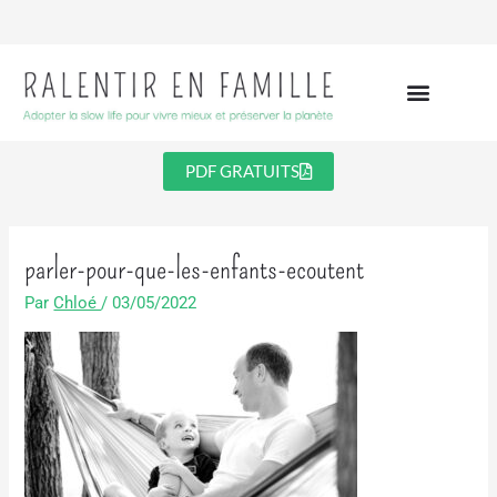
Aller
au
contenu
PDF GRATUITS
parler-pour-que-les-enfants-ecoutent
Par
Chloé
/
03/05/2022