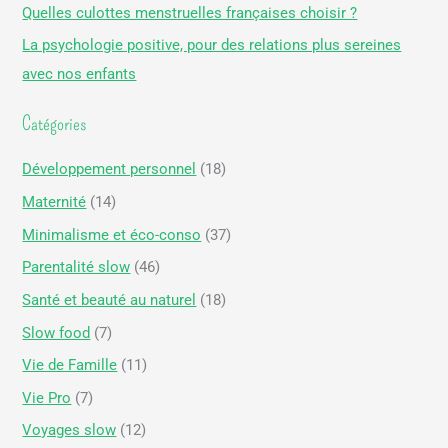
Quelles culottes menstruelles françaises choisir ?
h
La psychologie positive, pour des relations plus sereines
e
avec nos enfants
r
Catégories
:
Développement personnel
(18)
Maternité
(14)
Minimalisme et éco-conso
(37)
Parentalité slow
(46)
Santé et beauté au naturel
(18)
Slow food
(7)
Vie de Famille
(11)
Vie Pro
(7)
Voyages slow
(12)