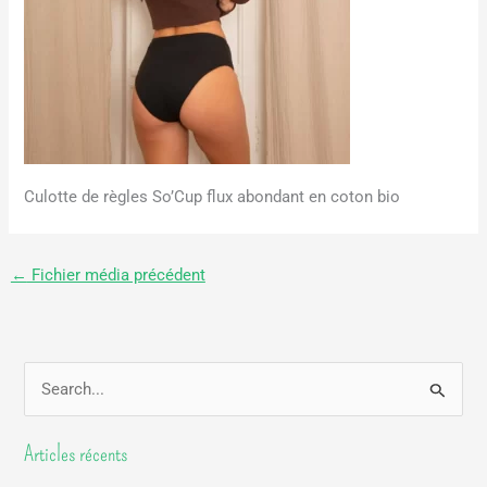
Culotte de règles So’Cup flux abondant en coton bio
←
Fichier média précédent
R
e
Articles récents
c