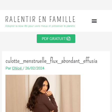
Aller
au
contenu
PDF GRATUITS
culotte_menstruelle_flux_abondant_effusia
Par
Chloé
/
26/02/2024