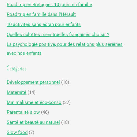
h
Road trip en Bretagne : 10 jours en famille
e
Road trip en famille dans l’Hérault
r
10 activités sans écran pour enfants
c
Quelles culottes menstruelles françaises choisir ?
h
La psychologie positive, pour des relations plus sereines
e
avec nos enfants
r
Catégories
:
Développement personnel
(18)
Maternité
(14)
Minimalisme et éco-conso
(37)
Parentalité slow
(46)
Santé et beauté au naturel
(18)
Slow food
(7)