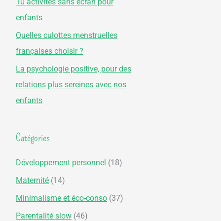
10 activités sans écran pour
r
enfants
Quelles culottes menstruelles
:
françaises choisir ?
La psychologie positive, pour des
relations plus sereines avec nos
enfants
Catégories
Développement personnel
(18)
Maternité
(14)
Minimalisme et éco-conso
(37)
Parentalité slow
(46)