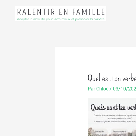
Aller
au
contenu
Quel est ton verb
Par
Chloé
/
03/10/20