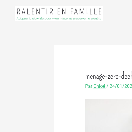
Aller
au
contenu
menage-zero-dec
Par
Chloé
/
24/01/20