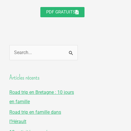
PDF GRATUITS
R
e
c
Articles récents
h
e
Road trip en Bretagne : 10 jours
r
en famille
c
Road trip en famille dans
h
l’Hérault
e