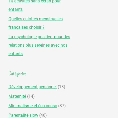
10 activités sans écran pour
r
enfants
Quelles culottes menstruelles
:
françaises choisir ?
La psychologie positive, pour des
relations plus sereines avec nos
enfants
Catégories
Développement personnel
(18)
Maternité
(14)
Minimalisme et éco-conso
(37)
Parentalité slow
(46)