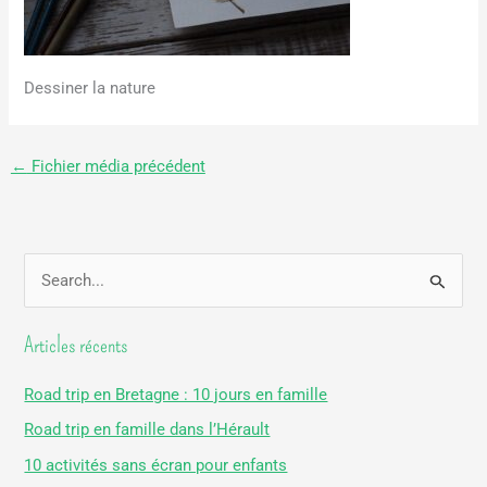
Dessiner la nature
←
Fichier média précédent
R
e
Articles récents
c
h
Road trip en Bretagne : 10 jours en famille
e
Road trip en famille dans l’Hérault
r
10 activités sans écran pour enfants
c