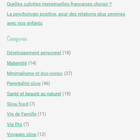
Quelles culottes menstruelles françaises choisir ?
h
La psychologie positive, pour des relations plus sereines
e
avec nos enfants
r
Catégories
:
Développement personnel
(18)
Maternité
(14)
Minimalisme et éco-conso
(37)
Parentalité slow
(46)
Santé et beauté au naturel
(18)
Slow food
(7)
Vie de Famille
(11)
Vie Pro
(7)
Voyages slow
(12)