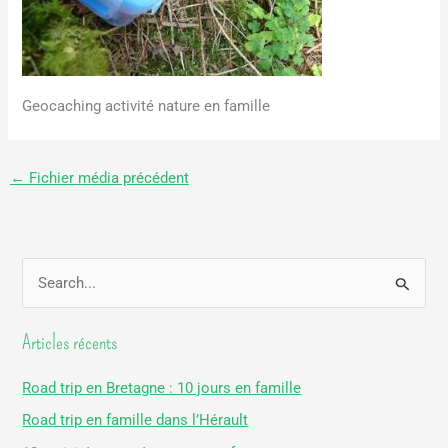
Geocaching activité nature en famille
←
Fichier média précédent
R
e
Articles récents
c
h
Road trip en Bretagne : 10 jours en famille
e
Road trip en famille dans l’Hérault
r