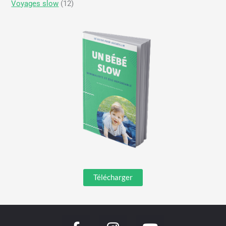
Voyages slow
(12)
Télécharger
F
I
Y