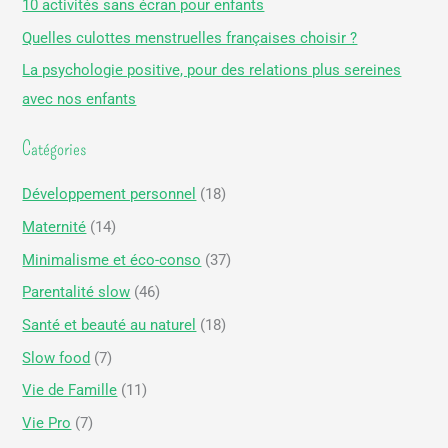
10 activités sans écran pour enfants
c
Quelles culottes menstruelles françaises choisir ?
h
La psychologie positive, pour des relations plus sereines
e
avec nos enfants
r
Catégories
:
Développement personnel
(18)
Maternité
(14)
Minimalisme et éco-conso
(37)
Parentalité slow
(46)
Santé et beauté au naturel
(18)
Slow food
(7)
Vie de Famille
(11)
Vie Pro
(7)