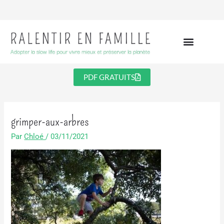
Aller
au
contenu
PDF GRATUITS
grimper-aux-arbres
Par
Chloé
/
03/11/2021