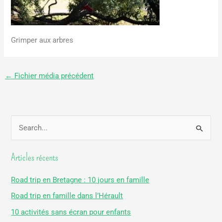
Grimper aux arbres
←
Fichier média précédent
R
e
Articles récents
c
h
Road trip en Bretagne : 10 jours en famille
e
Road trip en famille dans l’Hérault
r
10 activités sans écran pour enfants
c