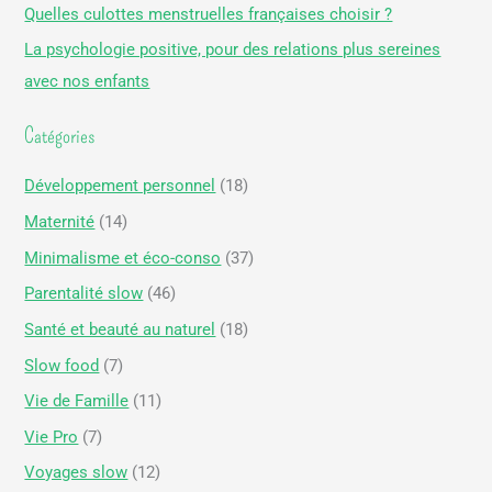
Quelles culottes menstruelles françaises choisir ?
h
La psychologie positive, pour des relations plus sereines
e
avec nos enfants
r
Catégories
:
Développement personnel
(18)
Maternité
(14)
Minimalisme et éco-conso
(37)
Parentalité slow
(46)
Santé et beauté au naturel
(18)
Slow food
(7)
Vie de Famille
(11)
Vie Pro
(7)
Voyages slow
(12)