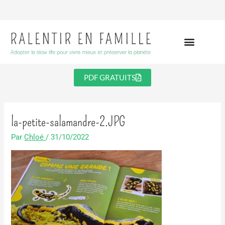
Aller
au
contenu
PDF GRATUITS
la-petite-salamandre-2.JPG
Par
Chloé
/
31/10/2022