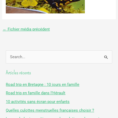
←
Fichier média précédent
R
e
Articles récents
c
h
Road trip en Bretagne : 10 jours en famille
e
Road trip en famille dans l’Hérault
r
10 activités sans écran pour enfants
c
Quelles culottes menstruelles françaises choisir ?
h