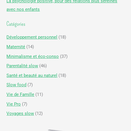
La psychologie positive, pour des relations plus sereines
e
avec nos enfants
r
Catégories
:
Développement personnel
(18)
Maternité
(14)
Minimalisme et éco-conso
(37)
Parentalité slow
(46)
Santé et beauté au naturel
(18)
Slow food
(7)
Vie de Famille
(11)
Vie Pro
(7)
Voyages slow
(12)