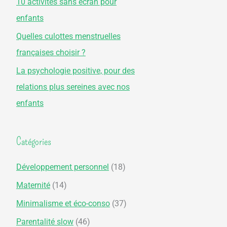
10 activités sans écran pour
r
enfants
Quelles culottes menstruelles
:
françaises choisir ?
La psychologie positive, pour des
relations plus sereines avec nos
enfants
Catégories
Développement personnel
(18)
Maternité
(14)
Minimalisme et éco-conso
(37)
Parentalité slow
(46)