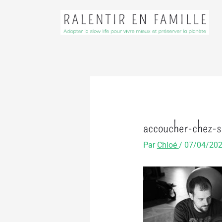
Aller
au
contenu
accoucher-chez-s
Par
Chloé
/
07/04/20