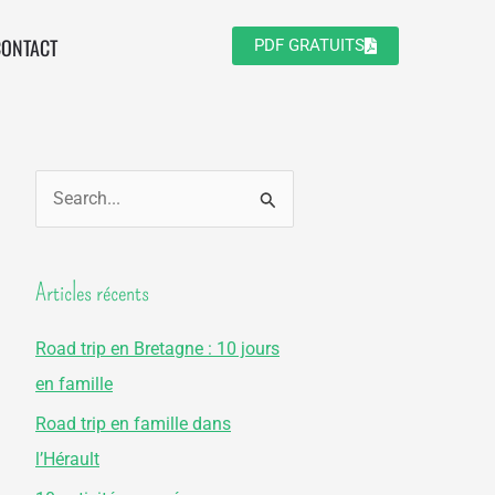
CONTACT
PDF GRATUITS
R
e
c
Articles récents
h
e
Road trip en Bretagne : 10 jours
r
en famille
c
Road trip en famille dans
h
l’Hérault
e