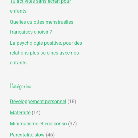
10 activités sans écran pour
r
enfants
Quelles culottes menstruelles
:
françaises choisir ?
La psychologie positive, pour des
relations plus sereines avec nos
enfants
Catégories
Développement personnel
(18)
Maternité
(14)
Minimalisme et éco-conso
(37)
Parentalité slow
(46)