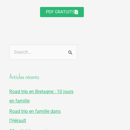
PDF GRATUITS
R
e
c
Articles récents
h
e
Road trip en Bretagne : 10 jours
r
en famille
c
Road trip en famille dans
h
l’Hérault
e