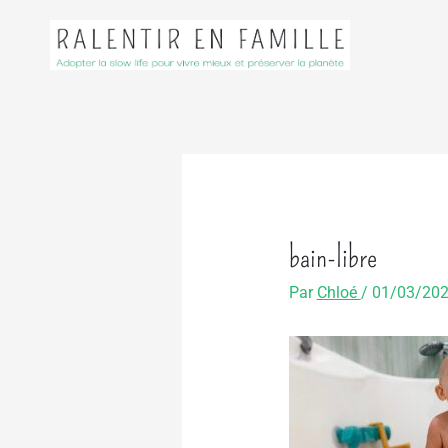
Aller
au
contenu
bain-libre
Par
Chloé
/
01/03/20