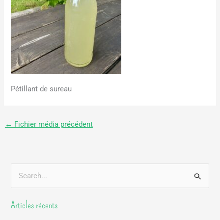
Pétillant de sureau
←
Fichier média précédent
R
e
Articles récents
c