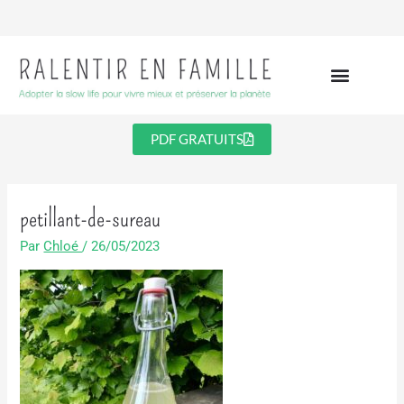
Aller
au
contenu
PDF GRATUITS
petillant-de-sureau
Par
Chloé
/
26/05/2023