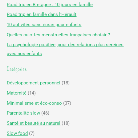
h
Road trip en Bretagne : 10 jours en famille
e
Road trip en famille dans l’Hérault
r
10 activités sans écran pour enfants
c
Quelles culottes menstruelles françaises choisir ?
h
La psychologie positive, pour des relations plus sereines
e
avec nos enfants
r
Catégories
:
Développement personnel
(18)
Maternité
(14)
Minimalisme et éco-conso
(37)
Parentalité slow
(46)
Santé et beauté au naturel
(18)
Slow food
(7)