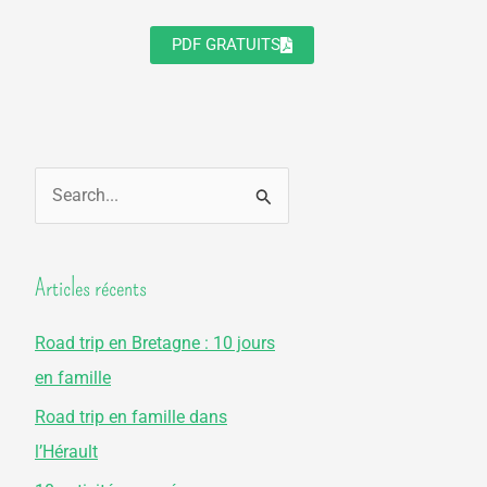
PDF GRATUITS
R
e
c
Articles récents
h
e
Road trip en Bretagne : 10 jours
r
en famille
c
Road trip en famille dans
h
l’Hérault
e