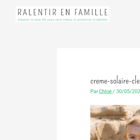
Aller
au
contenu
creme-solaire-cl
Par
Chloé
/
30/05/20