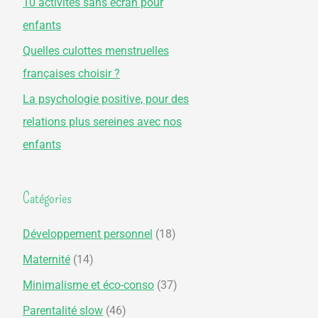
10 activités sans écran pour
r
enfants
Quelles culottes menstruelles
:
françaises choisir ?
La psychologie positive, pour des
relations plus sereines avec nos
enfants
Catégories
Développement personnel
(18)
Maternité
(14)
Minimalisme et éco-conso
(37)
Parentalité slow
(46)