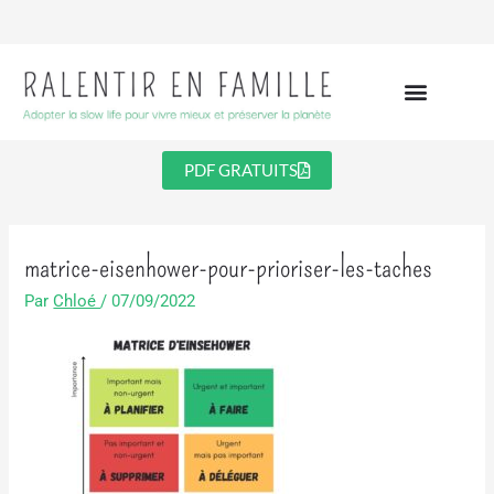
Aller
au
contenu
PDF GRATUITS
matrice-eisenhower-pour-prioriser-les-taches
Par
Chloé
/
07/09/2022