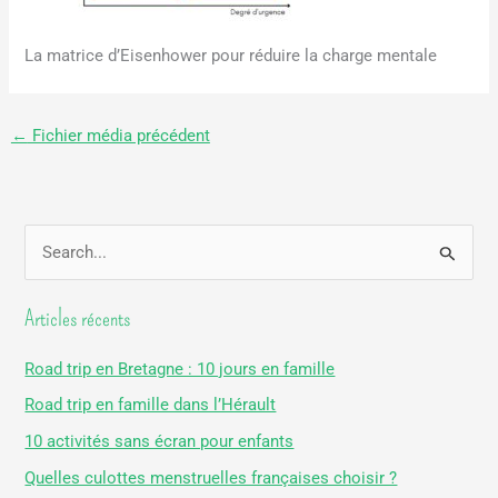
La matrice d’Eisenhower pour réduire la charge mentale
←
Fichier média précédent
R
e
Articles récents
c
h
Road trip en Bretagne : 10 jours en famille
e
Road trip en famille dans l’Hérault
r
10 activités sans écran pour enfants
c
Quelles culottes menstruelles françaises choisir ?
h