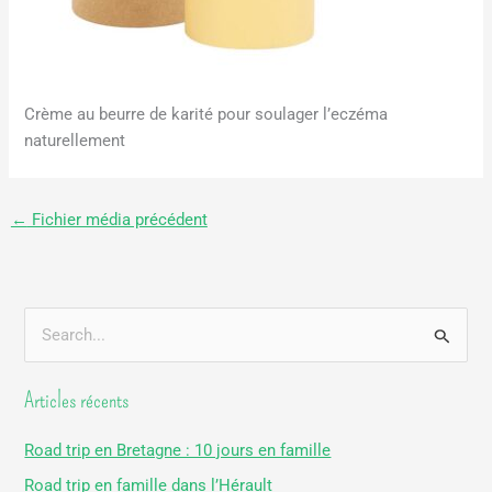
Crème au beurre de karité pour soulager l’eczéma
naturellement
←
Fichier média précédent
R
e
Articles récents
c
h
Road trip en Bretagne : 10 jours en famille
e
Road trip en famille dans l’Hérault