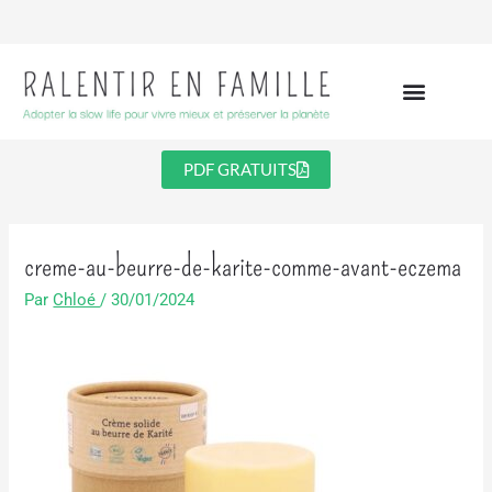
Aller
au
contenu
PDF GRATUITS
creme-au-beurre-de-karite-comme-avant-eczema
Par
Chloé
/
30/01/2024