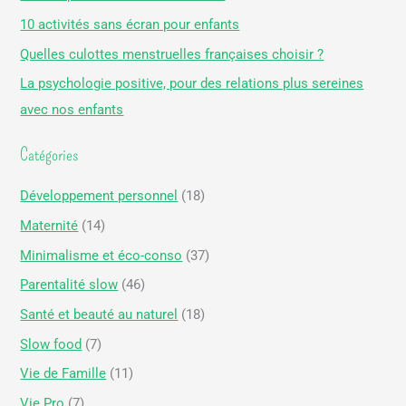
r
10 activités sans écran pour enfants
c
Quelles culottes menstruelles françaises choisir ?
h
La psychologie positive, pour des relations plus sereines
e
avec nos enfants
r
Catégories
:
Développement personnel
(18)
Maternité
(14)
Minimalisme et éco-conso
(37)
Parentalité slow
(46)
Santé et beauté au naturel
(18)
Slow food
(7)
Vie de Famille
(11)
Vie Pro
(7)