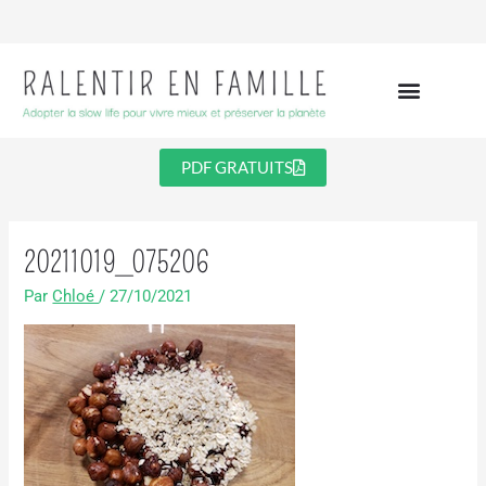
Aller
au
contenu
PDF GRATUITS
20211019_075206
Par
Chloé
/
27/10/2021