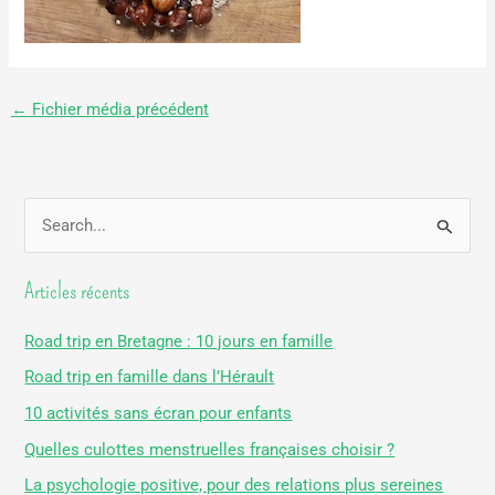
←
Fichier média précédent
R
e
Articles récents
c
h
Road trip en Bretagne : 10 jours en famille
e
Road trip en famille dans l’Hérault
r
10 activités sans écran pour enfants
c
Quelles culottes menstruelles françaises choisir ?
h
La psychologie positive, pour des relations plus sereines
e