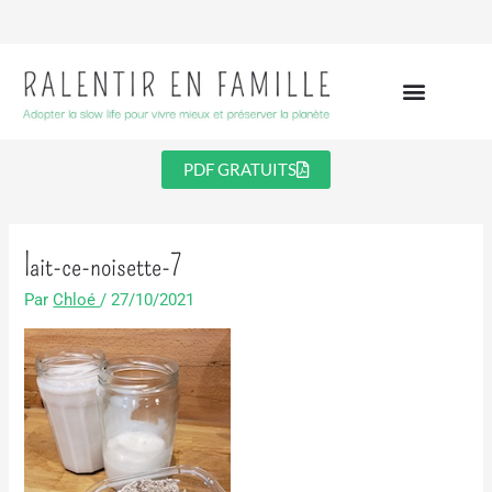
Aller
au
contenu
PDF GRATUITS
lait-ce-noisette-7
Par
Chloé
/
27/10/2021