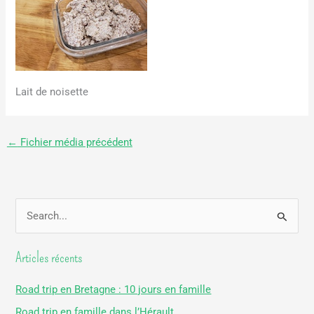
Lait de noisette
←
Fichier média précédent
R
e
Articles récents
c
h
Road trip en Bretagne : 10 jours en famille
e
Road trip en famille dans l’Hérault