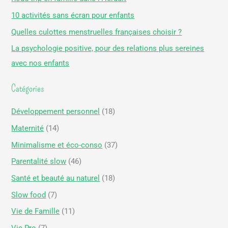
r
10 activités sans écran pour enfants
c
Quelles culottes menstruelles françaises choisir ?
h
La psychologie positive, pour des relations plus sereines
e
avec nos enfants
r
Catégories
:
Développement personnel
(18)
Maternité
(14)
Minimalisme et éco-conso
(37)
Parentalité slow
(46)
Santé et beauté au naturel
(18)
Slow food
(7)
Vie de Famille
(11)
Vie Pro
(7)