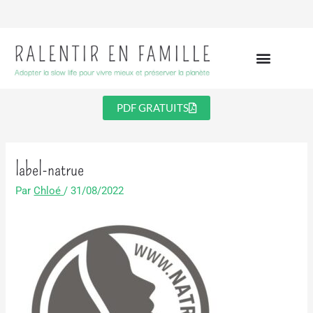
Aller
au
contenu
PDF GRATUITS
label-natrue
Par
Chloé
/
31/08/2022