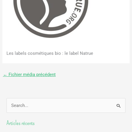
Les labels cosmétiques bio : le label Natrue
←
Fichier média précédent
R
e
Articles récents
c