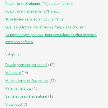
h
Road trip en Bretagne : 10 jours en famille
e
Road trip en famille dans l’Hérault
r
10 activités sans écran pour enfants
c
Quelles culottes menstruelles françaises choisir ?
h
La psychologie positive, pour des relations plus sereines
e
avec nos enfants
r
Catégories
:
Développement personnel
(18)
Maternité
(14)
Minimalisme et éco-conso
(37)
Parentalité slow
(46)
Santé et beauté au naturel
(18)
Slow food
(7)