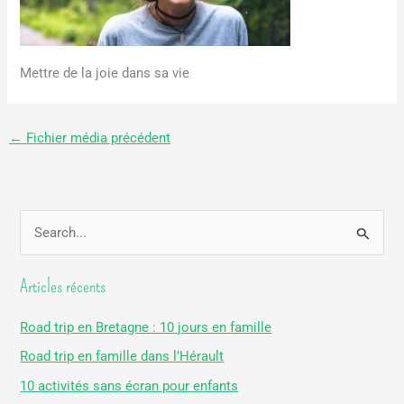
Mettre de la joie dans sa vie
←
Fichier média précédent
R
e
Articles récents
c
h
Road trip en Bretagne : 10 jours en famille
e
Road trip en famille dans l’Hérault
r
10 activités sans écran pour enfants
c