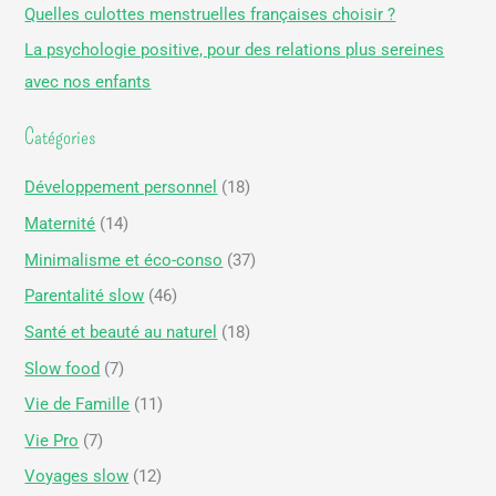
Quelles culottes menstruelles françaises choisir ?
h
La psychologie positive, pour des relations plus sereines
e
avec nos enfants
r
Catégories
:
Développement personnel
(18)
Maternité
(14)
Minimalisme et éco-conso
(37)
Parentalité slow
(46)
Santé et beauté au naturel
(18)
Slow food
(7)
Vie de Famille
(11)
Vie Pro
(7)
Voyages slow
(12)