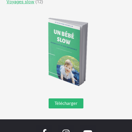
Voyages slow
(12)
Télécharger
F
I
Y