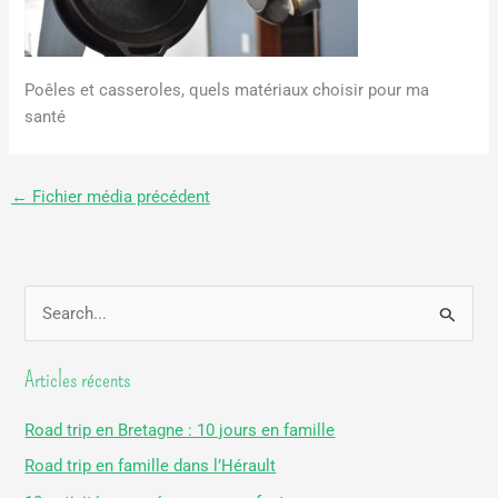
Poêles et casseroles, quels matériaux choisir pour ma
santé
←
Fichier média précédent
R
e
Articles récents
c
h
Road trip en Bretagne : 10 jours en famille
e
Road trip en famille dans l’Hérault
r