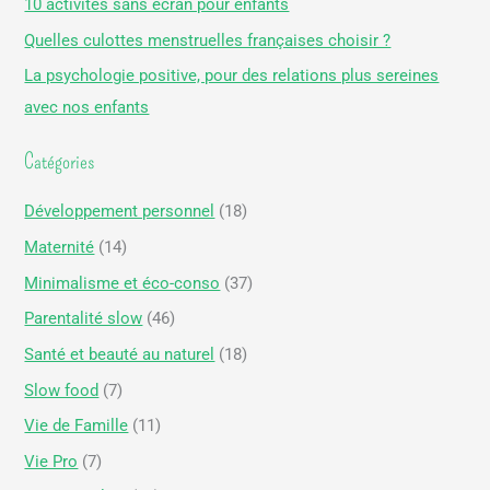
10 activités sans écran pour enfants
c
Quelles culottes menstruelles françaises choisir ?
h
La psychologie positive, pour des relations plus sereines
e
avec nos enfants
r
Catégories
:
Développement personnel
(18)
Maternité
(14)
Minimalisme et éco-conso
(37)
Parentalité slow
(46)
Santé et beauté au naturel
(18)
Slow food
(7)
Vie de Famille
(11)
Vie Pro
(7)