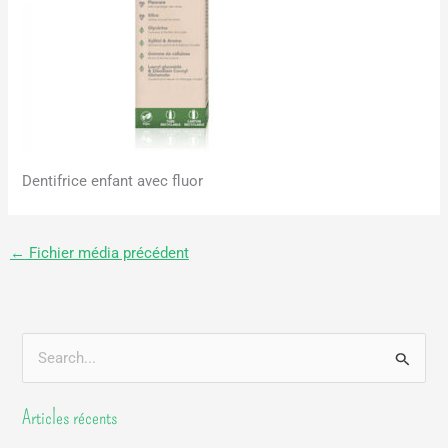
Dentifrice enfant avec fluor
←
Fichier média précédent
R
e
Articles récents
c