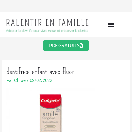
Aller
au
contenu
PDF GRATUITS
dentifrice-enfant-avec-fluor
Par
Chloé
/
02/02/2022