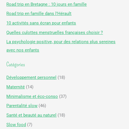
h
Road trip en Bretagne : 10 jours en famille
e
Road trip en famille dans l’Hérault
r
10 activités sans écran pour enfants
c
Quelles culottes menstruelles françaises choisir ?
h
La psychologie positive, pour des relations plus sereines
e
avec nos enfants
r
Catégories
:
Développement personnel
(18)
Maternité
(14)
Minimalisme et éco-conso
(37)
Parentalité slow
(46)
Santé et beauté au naturel
(18)
Slow food
(7)