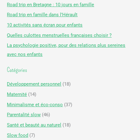
h
Road trip en Bretagne : 10 jours en famille
e
Road trip en famille dans l’Hérault
r
10 activités sans écran pour enfants
c
Quelles culottes menstruelles françaises choisir ?
h
La psychologie positive, pour des relations plus sereines
e
avec nos enfants
r
Catégories
:
Développement personnel
(18)
Maternité
(14)
Minimalisme et éco-conso
(37)
Parentalité slow
(46)
Santé et beauté au naturel
(18)
Slow food
(7)