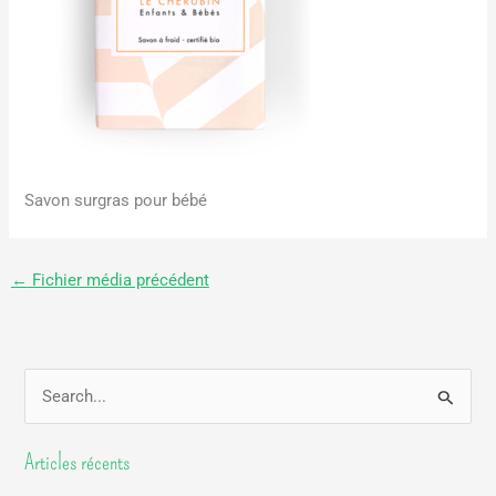
Savon surgras pour bébé
←
Fichier média précédent
R
e
Articles récents
c