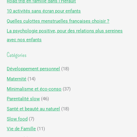
Road trip en famille dans l’Hérault
r
10 activités sans écran pour enfants
c
Quelles culottes menstruelles françaises choisir ?
h
La psychologie positive, pour des relations plus sereines
e
avec nos enfants
r
Catégories
:
Développement personnel
(18)
Maternité
(14)
Minimalisme et éco-conso
(37)
Parentalité slow
(46)
Santé et beauté au naturel
(18)
Slow food
(7)
Vie de Famille
(11)