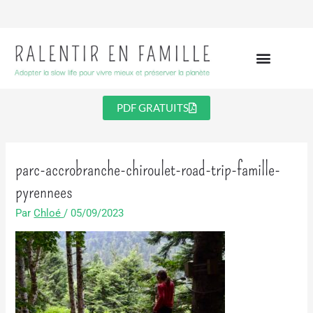
Aller
au
contenu
PDF GRATUITS
parc-accrobranche-chiroulet-road-trip-famille-
pyrennees
Par
Chloé
/
05/09/2023