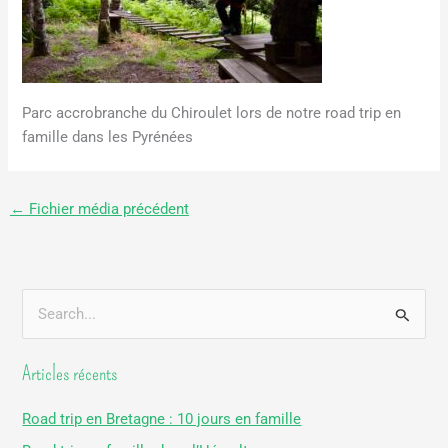
Parc accrobranche du Chiroulet lors de notre road trip en
famille dans les Pyrénées
←
Fichier média précédent
R
e
Articles récents
c
h
Road trip en Bretagne : 10 jours en famille
e